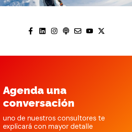
Agenda una
conversación
uno de nuestros consultores te
explicará con mayor detalle