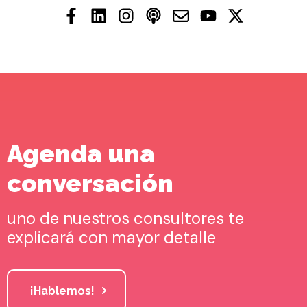
Agenda una
conversación
uno de nuestros consultores te
explicará con mayor detalle
¡Hablemos!